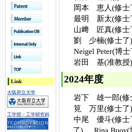
岡本 恵人(修士
最明 新太(修士
山﨑 匠真(修士
劉 少楠(修士了
Neigel Peter(博
岩田 基(准教授
2024年度
Link
大阪府立大学
岩下 雄一郎(修
筧 万里(修士了
工学部・工学研究科
中尾 優斗(修士
了)
Rina Buo