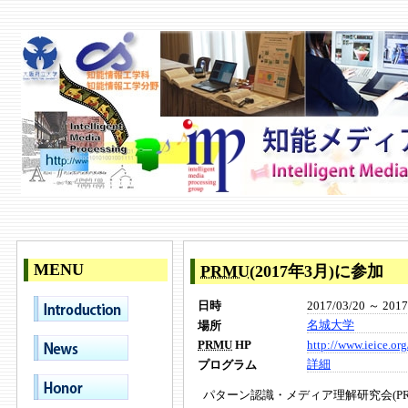
MENU
PRMU
(2017年3月)に参加
2017/03/20 ～ 2017
日時
名城大学
場所
http://www.ieice.or
PRMU
HP
詳細
プログラム
パターン認識・メディア理解研究会(P